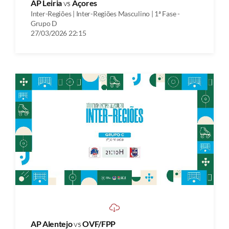
AP Leiria
vs
Açores
Inter-Regiões | Inter-Regiões Masculino | 1ª Fase -
Grupo D
27/03/2026 22:15
AP Alentejo
vs
OVF/FPP