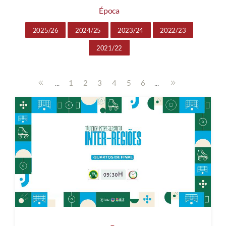
Época
2025/26
2024/25
2023/24
2022/23
2021/22
...
...
1
2
3
4
5
6