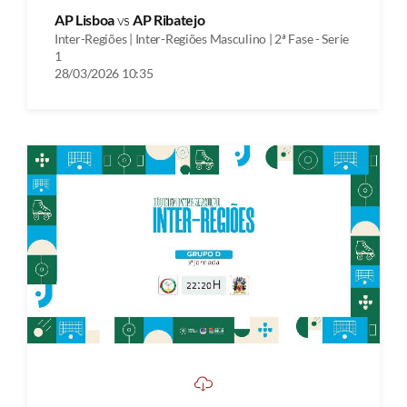
AP Lisboa
vs
AP Ribatejo
Inter-Regiões | Inter-Regiões Masculino | 2ª Fase - Serie
1
28/03/2026 10:35