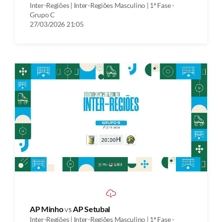
Inter-Regiões | Inter-Regiões Masculino | 1ª Fase -
Grupo C
27/03/2026 21:05
AP Minho
vs
AP Setubal
Inter-Regiões | Inter-Regiões Masculino | 1ª Fase -