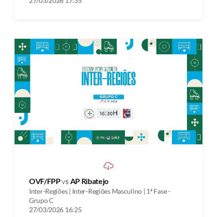
27/03/2026 17:35
OVF/FPP
vs
AP Ribatejo
Inter-Regiões | Inter-Regiões Masculino | 1ª Fase -
Grupo C
27/03/2026 16:25