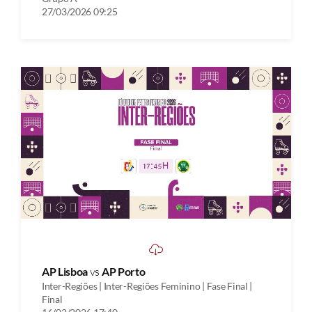
27/03/2026 09:25
AP Lisboa
vs
AP Porto
Inter-Regiões | Inter-Regiões Feminino | Fase Final |
Final