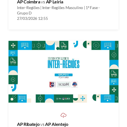
AP Coimbra
vs
AP Leiria
Inter-Regiões | Inter-Regiões Masculino | 1ª Fase -
Grupo D
27/03/2026 12:55
AP Ribatejo
vs
AP Alentejo