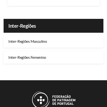
Inter-Regiões
Inter-Regiões Masculino
Inter-Regiões Femenino