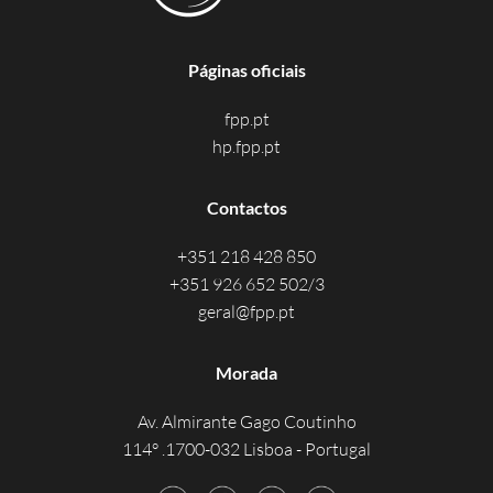
Páginas oficiais
fpp.pt
hp.fpp.pt
Contactos
+351 218 428 850
+351 926 652 502/3
geral@fpp.pt
Morada
Av. Almirante Gago Coutinho
114° .1700-032 Lisboa - Portugal