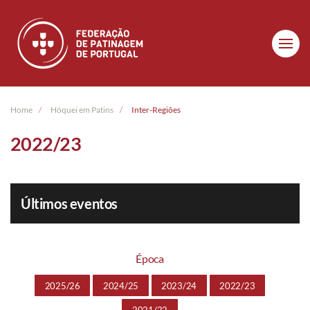
Skip to main content
Home
Hóquei em Patins
Inter-Regiões
2022/23
Últimos eventos
Época
2025/26
2024/25
2023/24
2022/23
2021/22