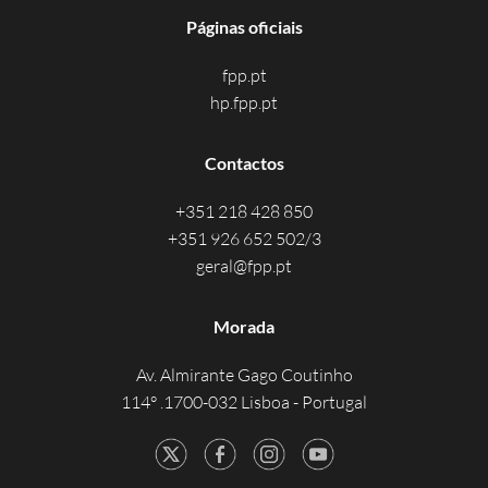
Páginas oficiais
fpp.pt
hp.fpp.pt
Contactos
+351 218 428 850
+351 926 652 502/3
geral@fpp.pt
Morada
Av. Almirante Gago Coutinho
114° .1700-032 Lisboa - Portugal