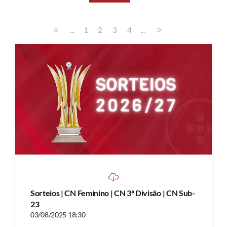
...
...
1
2
3
4
Sorteios | CN Feminino | CN 3ª Divisão | CN Sub-
23
03/08/2025 18:30