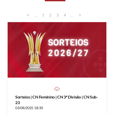
...
...
1
2
3
4
Sorteios | CN Feminino | CN 3ª Divisão | CN Sub-
23
03/08/2025 18:30