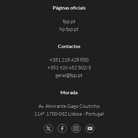
Páginas oficiais
fpp.pt
hp.fpp.pt
Contactos
+351 218 428 850
+351 926 652 502/3
geral@fpp.pt
Morada
Av. Almirante Gago Coutinho
114° .1700-032 Lisboa - Portugal