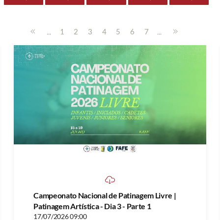
...
...
1
2
3
4
5
6
7
Campeonato Nacional de Patinagem Livre |
Patinagem Artística - Dia 3 - Parte 1
17/07/2026 09:00