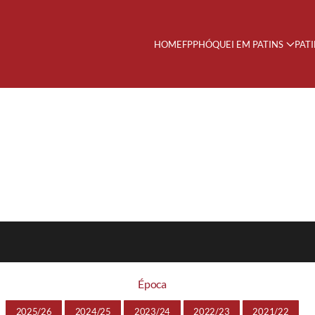
HOME
FPP
HÓQUEI EM PATINS
PAT
Época
2025/26
2024/25
2023/24
2022/23
2021/22