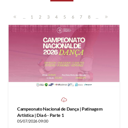
...
...
1
2
3
4
5
6
7
8
Campeonato Nacional de Dança | Patinagem
Artística | Dia 6 - Parte 1
05/07/2026 09:00