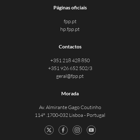
Páginas oficiais
fpp.pt
hp.fpp.pt
Contactos
+351 218 428 850
+351 926 652 502/3
geral@fpp.pt
Morada
Av. Almirante Gago Coutinho
114° .1700-032 Lisboa - Portugal