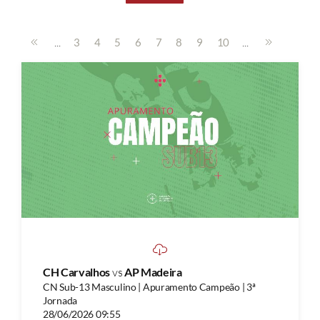
...
...
3
4
5
6
7
8
9
10
CH Carvalhos
vs
AP Madeira
CN Sub-13 Masculino | Apuramento Campeão | 3ª
Jornada
28/06/2026 09:55