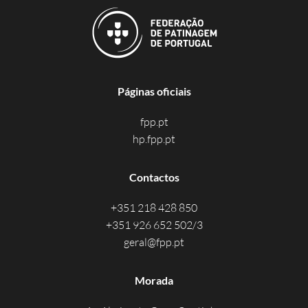
Páginas oficiais
fpp.pt
hp.fpp.pt
Contactos
+351 218 428 850
+351 926 652 502/3
geral@fpp.pt
Morada