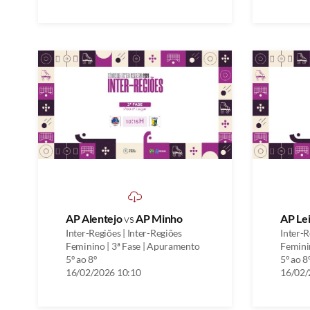
AP Alentejo
vs
AP Minho
AP Lei
Inter-Regiões | Inter-Regiões
Inter-R
Feminino | 3ª Fase | Apuramento
Femini
5º ao 8º
5º ao 8
16/02/2026 10:10
16/02/