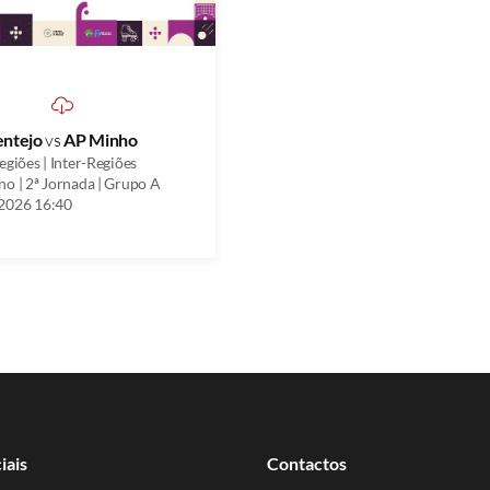
entejo
vs
AP Minho
egiões | Inter-Regiões
o | 2ª Jornada | Grupo A
2026 16:40
iais
Contactos