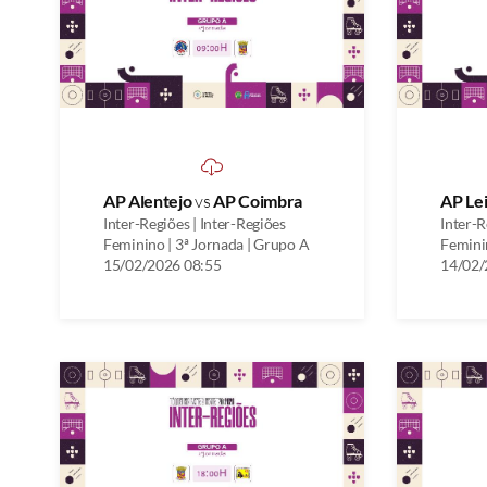
AP Alentejo
vs
AP Coimbra
AP Lei
Inter-Regiões | Inter-Regiões
Inter-R
Feminino | 3ª Jornada | Grupo A
Feminin
15/02/2026 08:55
14/02/