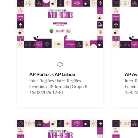
AP Porto
vs
AP Lisboa
AP Av
Inter-Regiões | Inter-Regiões
Inter-R
Feminino | 3ª Jornada | Grupo B
Feminin
15/02/2026 12:40
15/02/