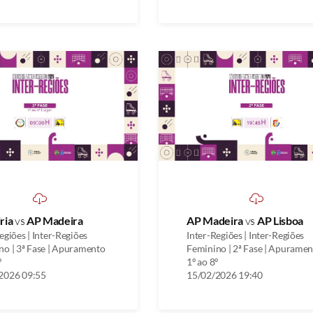
ria
vs
AP Madeira
AP Madeira
vs
AP Lisboa
egiões | Inter-Regiões
Inter-Regiões | Inter-Regiões
no | 3ª Fase | Apuramento
Feminino | 2ª Fase | Apurame
º
1º ao 8º
2026 09:55
15/02/2026 19:40