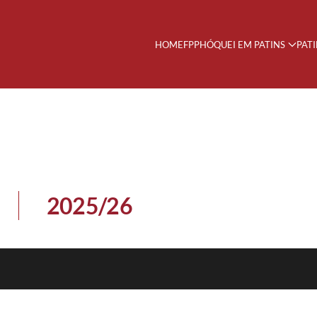
HOME
FPP
HÓQUEI EM PATINS
PAT
2025/26