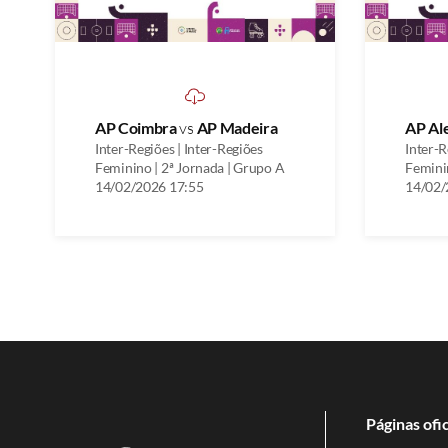
AP Coimbra
vs
AP Madeira
AP Al
Inter-Regiões | Inter-Regiões
Inter-R
Feminino | 2ª Jornada | Grupo A
Feminin
14/02/2026 17:55
14/02/
Páginas ofic