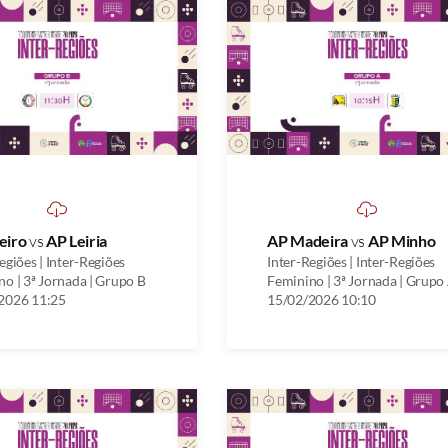
eiro
vs
AP Leiria
AP Madeira
vs
AP Minho
egiões | Inter-Regiões
Inter-Regiões | Inter-Regiões
o | 3ª Jornada | Grupo B
Feminino | 3ª Jornada | Grupo
2026 11:25
15/02/2026 10:10