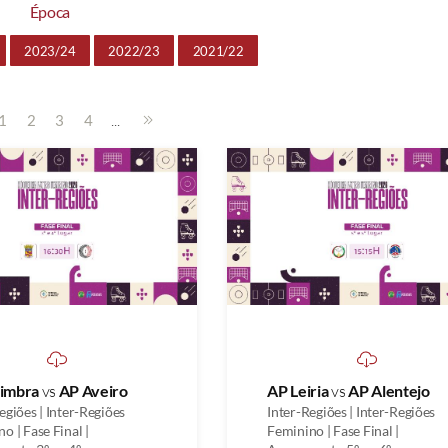
Época
2023/24
2022/23
2021/22
...
1
2
3
4
imbra
vs
AP Aveiro
AP Leiria
vs
AP Alentejo
egiões | Inter-Regiões
Inter-Regiões | Inter-Regiões
o | Fase Final |
Feminino | Fase Final |