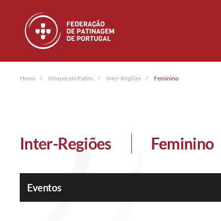
Skip to main content
Home
Hóquei em Patins
Inter-Regiões
Feminino
Inter-Regiões
Feminino
Eventos