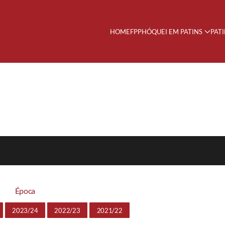
HOME
FPP
HÓQUEI EM PATINS
PAT
Época
2023/24
2022/23
2021/22