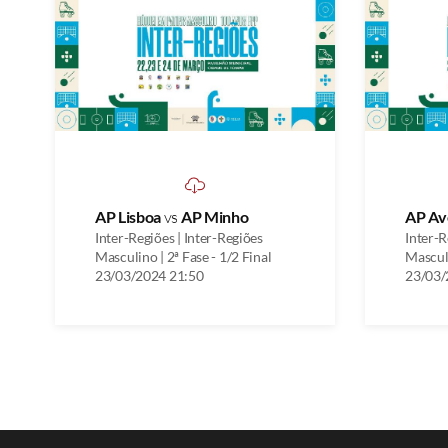
AP Lisboa
vs
AP Minho
AP Av
Inter-Regiões | Inter-Regiões
Inter-R
Masculino | 2ª Fase - 1/2 Final
Masculi
23/03/2024 21:50
23/03/