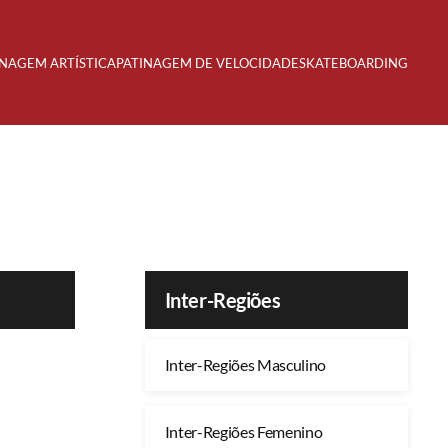
INAGEM ARTÍSTICA
PATINAGEM DE VELOCIDADE
SKATEBOARDING
Inter-Regiões
Inter-Regiões Masculino
Inter-Regiões Femenino