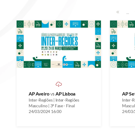
...
AP Aveiro
vs
AP Lisboa
AP Se
Inter-Regiões | Inter-Regiões
Inter-R
Masculino | 3ª Fase - Final
Masculi
24/03/2024 16:00
24/03/