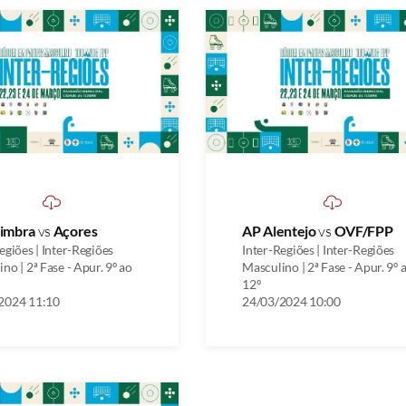
imbra
vs
Açores
AP Alentejo
vs
OVF/FPP
egiões | Inter-Regiões
Inter-Regiões | Inter-Regiões
no | 2ª Fase - Apur. 9º ao
Masculino | 2ª Fase - Apur. 9º 
12º
2024 11:10
24/03/2024 10:00