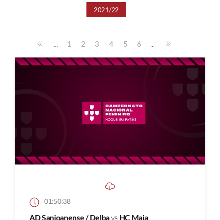
2021/22
...
...
1
2
3
4
5
6
01:50:38
AD Sanjoanense / Delba
vs
HC Maia