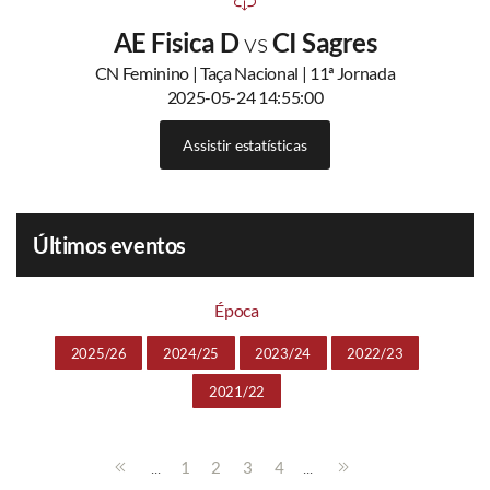
AE Fisica D
vs
CI Sagres
CN Feminino | Taça Nacional | 11ª Jornada
2025-05-24 14:55:00
Assistir estatísticas
Últimos eventos
Época
2025/26
2024/25
2023/24
2022/23
2021/22
...
...
1
2
3
4