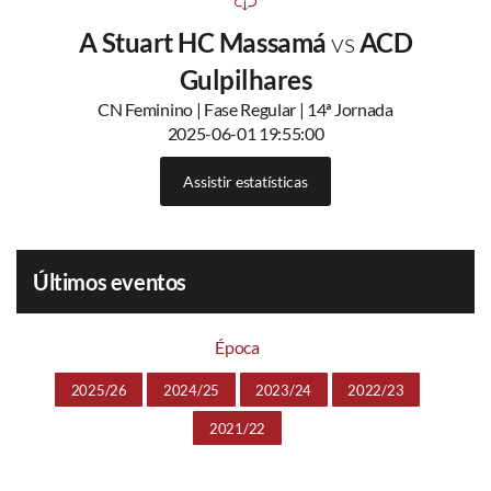
A Stuart HC Massamá
vs
ACD
Gulpilhares
CN Feminino | Fase Regular | 14ª Jornada
2025-06-01 19:55:00
Assistir estatísticas
Últimos eventos
Época
2025/26
2024/25
2023/24
2022/23
2021/22