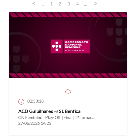
...
...
1
2
3
4
02:53:18
ACD Gulpilhares
vs
SL Benfica
CN Feminino | Play-Off | Final | 2ª Jornada
27/06/2026 14:25