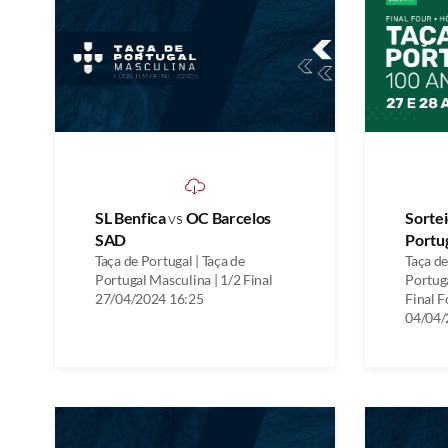
SL Benfica
vs
OC Barcelos
Sortei
SAD
Portu
Taça de Portugal | Taça de
Taça de
Portugal Masculina | 1/2 Final
Portuga
27/04/2024 16:25
Final F
04/04/