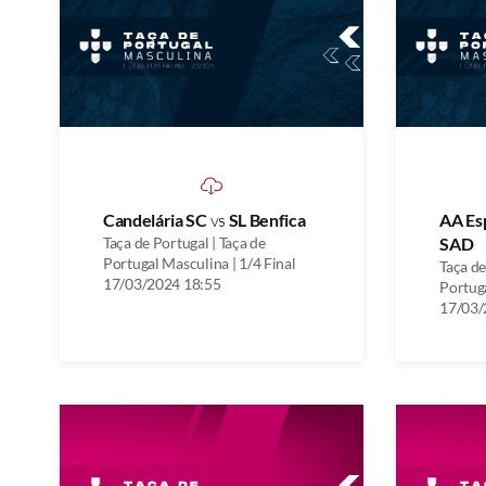
Candelária SC
vs
SL Benfica
AA Es
Taça de Portugal | Taça de
SAD
Portugal Masculina | 1/4 Final
Taça de
17/03/2024 18:55
Portuga
17/03/