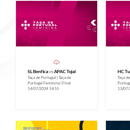
SL Benfica
vs
APAC Tojal
HC Tu
Taça de Portugal | Taça de
Taça de
Portugal Feminina | Final
Portuga
14/07/2024 14:55
13/07/