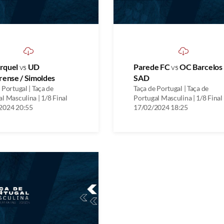
rquel
vs
UD
Parede FC
vs
OC Barcelos
rense / Simoldes
SAD
 Portugal | Taça de
Taça de Portugal | Taça de
l Masculina | 1/8 Final
Portugal Masculina | 1/8 Final
2024 20:55
17/02/2024 18:25