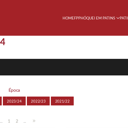
HOME
FPP
HÓQUEI EM PATINS
PAT
24
Época
2023/24
2022/23
2021/22
...
...
1
2