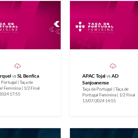
rquel
vs
SL Benfica
APAC Tojal
vs
AD
 Portugal | Taça de
Sanjoanense
l Feminina | 1/2 Final
Taça de Portugal | Taça de
2024 17:55
Portugal Feminina | 1/2 Final
13/07/2024 14:55