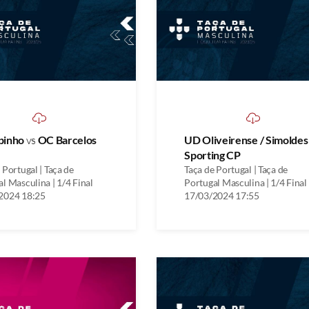
pinho
vs
OC Barcelos
UD Oliveirense / Simolde
Sporting CP
 Portugal | Taça de
Taça de Portugal | Taça de
l Masculina | 1/4 Final
Portugal Masculina | 1/4 Final
2024 18:25
17/03/2024 17:55