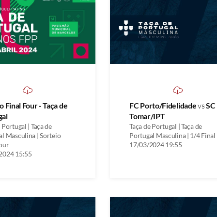
o Final Four - Taça de
FC Porto/Fidelidade
vs
SC
gal
Tomar/IPT
 Portugal | Taça de
Taça de Portugal | Taça de
l Masculina | Sorteio
Portugal Masculina | 1/4 Final
our
17/03/2024 19:55
2024 15:55