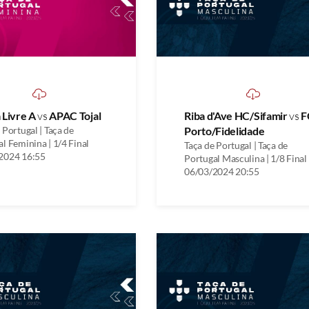
 Livre A
vs
APAC Tojal
Riba d'Ave HC/Sifamir
vs
F
 Portugal | Taça de
Porto/Fidelidade
l Feminina | 1/4 Final
Taça de Portugal | Taça de
2024 16:55
Portugal Masculina | 1/8 Final
06/03/2024 20:55