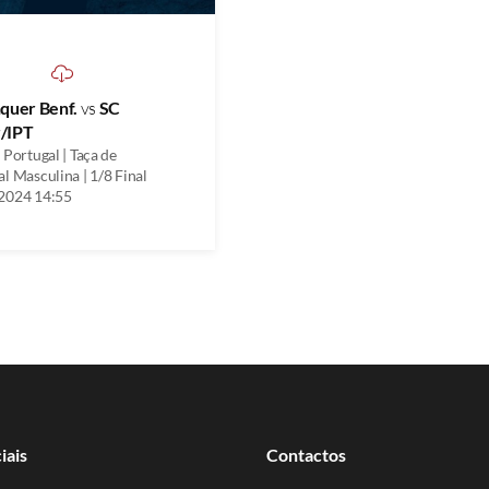
nquer Benf.
vs
SC
/IPT
 Portugal | Taça de
l Masculina | 1/8 Final
2024 14:55
iais
Contactos