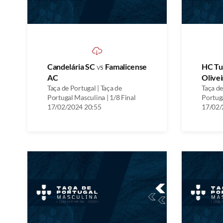
Candelária SC
vs
Famalicense
HC Tu
AC
Olivei
Taça de Portugal | Taça de
Taça de
Portugal Masculina | 1/8 Final
Portuga
17/02/2024 20:55
17/02/