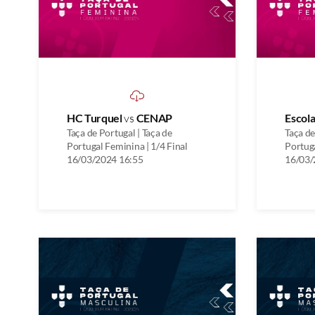
HC Turquel
vs
CENAP
Escola
Taça de Portugal | Taça de
Taça de
Portugal Feminina | 1/4 Final
Portuga
16/03/2024 16:55
16/03/