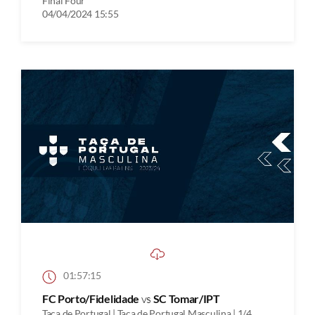
Final Four
04/04/2024 15:55
01:57:15
FC Porto/Fidelidade
vs
SC Tomar/IPT
Taça de Portugal | Taça de Portugal Masculina | 1/4