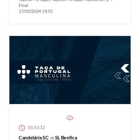
Final
17/03/2024 19:55
01:51:12
Candelária SC
vs
SL Benfica