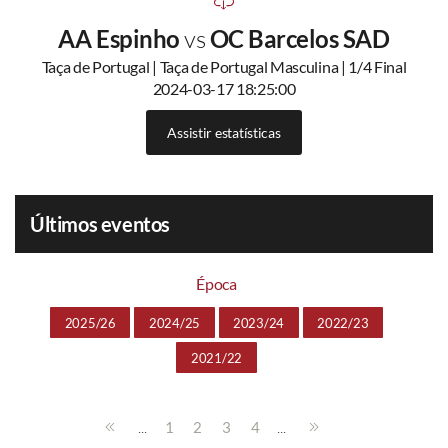
AA Espinho
vs
OC Barcelos SAD
Taça de Portugal | Taça de Portugal Masculina | 1/4 Final
2024-03-17 18:25:00
Assistir estatísticas
Últimos eventos
Época
2025/26
2024/25
2023/24
2022/23
2021/22
...
...
1
2
3
4