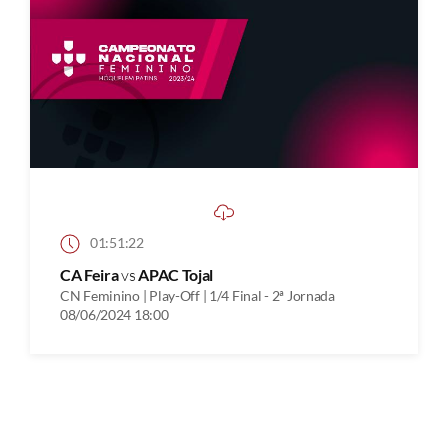
01:51:22
CA Feira
vs
APAC Tojal
CN Feminino | Play-Off | 1/4 Final - 2ª Jornada
08/06/2024 18:00