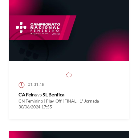
01:31:18
CA Feira
vs
SL Benfica
CN Feminino | Play-Off | FINAL - 1ª Jornada
30/06/2024 17:55