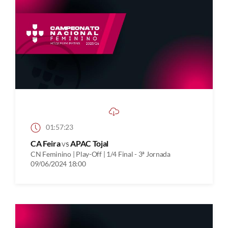
01:57:23
CA Feira
vs
APAC Tojal
CN Feminino | Play-Off | 1/4 Final - 3ª Jornada
09/06/2024 18:00