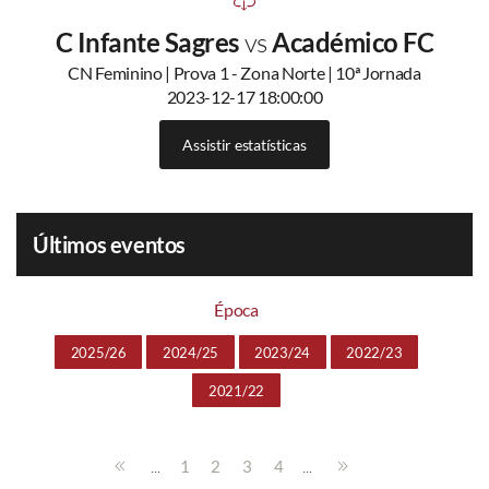
C Infante Sagres
vs
Académico FC
CN Feminino | Prova 1 - Zona Norte | 10ª Jornada
2023-12-17 18:00:00
Assistir estatísticas
Últimos eventos
Época
2025/26
2024/25
2023/24
2022/23
2021/22
...
...
1
2
3
4