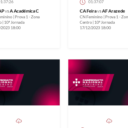
1:37:26
01:37:07
AP
vs
A Académica C
CA Feira
vs
AF Arazede
minino | Prova 1 - Zona
CN Feminino | Prova 1 - Zo
 | 10ª Jornada
Centro | 10ª Jornada
/2023 18:00
17/12/2023 18:00