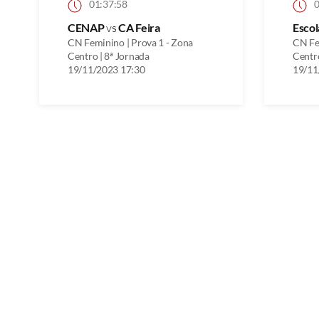
01:37:58
0
CENAP
vs
CA Feira
Escol
CN Feminino | Prova 1 - Zona
CN Fe
Centro | 8ª Jornada
Centro
19/11/2023 17:30
19/11