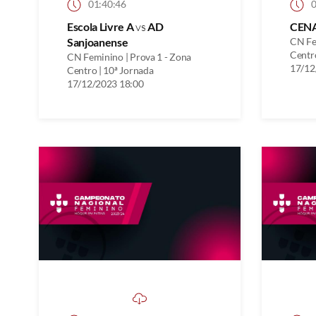
01:40:46
0
Escola Livre A
vs
AD
CEN
Sanjoanense
CN Fe
Centro
CN Feminino | Prova 1 - Zona
17/12
Centro | 10ª Jornada
17/12/2023 18:00