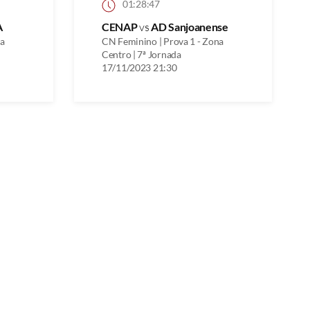
01:28:47
A
CENAP
vs
AD Sanjoanense
na
CN Feminino | Prova 1 - Zona
Centro | 7ª Jornada
17/11/2023 21:30