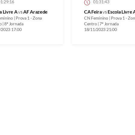
1:29:16
01:31:43
a Livre A
vs
AF Arazede
CA Feira
vs
Escola Livre 
minino | Prova 1 - Zona
CN Feminino | Prova 1 - Zo
 | 8ª Jornada
Centro | 7ª Jornada
/2023 17:00
18/11/2023 21:00