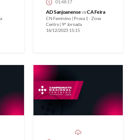
01:48:17
AD Sanjoanense
vs
CA Feira
na
CN Feminino | Prova 1 - Zona
Centro | 9ª Jornada
16/12/2023 15:15