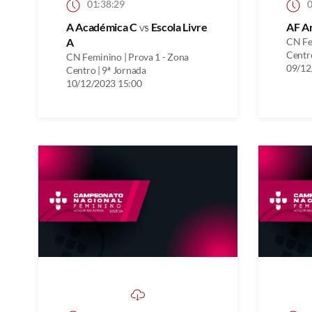
01:38:29
0
A Académica C
vs
Escola Livre
AF A
A
CN Fe
Centro
CN Feminino | Prova 1 - Zona
09/12
Centro | 9ª Jornada
10/12/2023 15:00