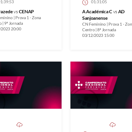
1:39:53
01:31:05
razede
vs
CENAP
A Académica C
vs
AD
minino | Prova 1 - Zona
Sanjoanense
 | 9ª Jornada
CN Feminino | Prova 1 - Zo
/2023 20:00
Centro | 8ª Jornada
03/12/2023 15:00