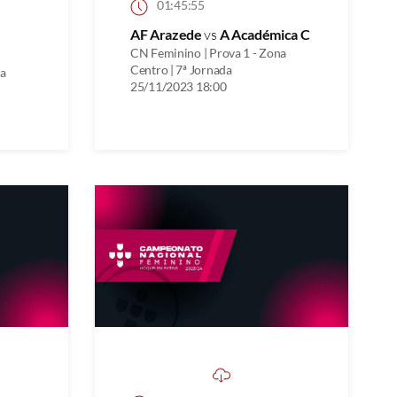
01:45:55
AF Arazede
vs
A Académica C
CN Feminino | Prova 1 - Zona
Centro | 7ª Jornada
na
25/11/2023 18:00