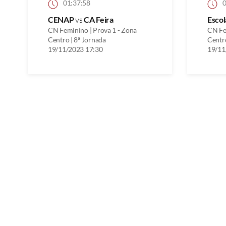
01:37:58
0
CENAP
vs
CA Feira
Escol
CN Feminino | Prova 1 - Zona
CN Fe
Centro | 8ª Jornada
Centro
19/11/2023 17:30
19/11