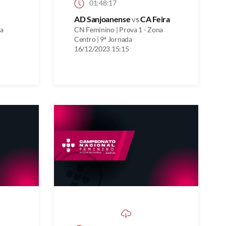
01:48:17
AD Sanjoanense
vs
CA Feira
na
CN Feminino | Prova 1 - Zona
Centro | 9ª Jornada
16/12/2023 15:15