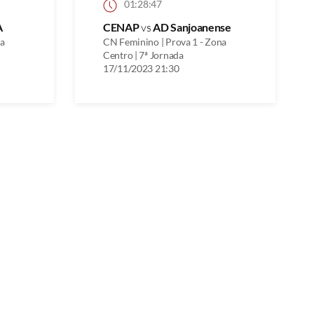
01:28:47
A
CENAP
vs
AD Sanjoanense
na
CN Feminino | Prova 1 - Zona
Centro | 7ª Jornada
17/11/2023 21:30