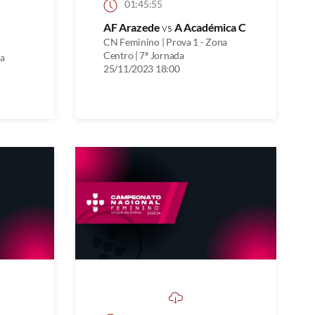
01:45:55
AF Arazede
vs
A Académica C
CN Feminino | Prova 1 - Zona
Centro | 7ª Jornada
na
25/11/2023 18:00