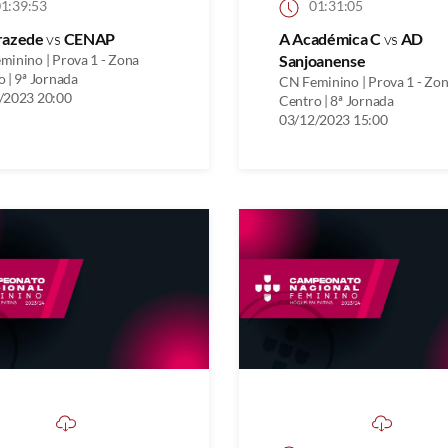
1:39:53
01:31:05
razede
vs
CENAP
A Académica C
vs
AD
minino | Prova 1 - Zona
Sanjoanense
 | 9ª Jornada
CN Feminino | Prova 1 - Zo
/2023 20:00
Centro | 8ª Jornada
03/12/2023 15:00