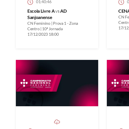
01:40:46
0
Escola Livre A
vs
AD
CEN
Sanjoanense
CN Fe
Centro
CN Feminino | Prova 1 - Zona
17/12
Centro | 10ª Jornada
17/12/2023 18:00