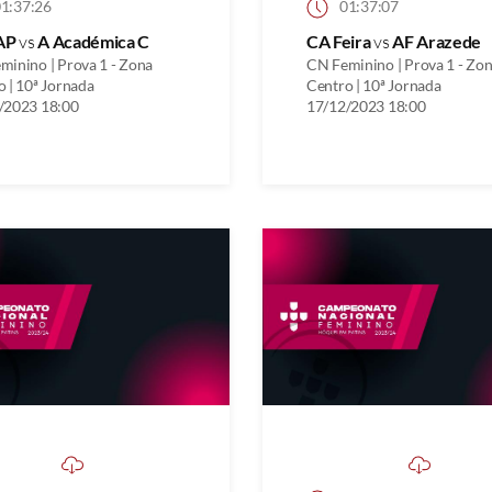
1:37:26
01:37:07
AP
vs
A Académica C
CA Feira
vs
AF Arazede
minino | Prova 1 - Zona
CN Feminino | Prova 1 - Zo
 | 10ª Jornada
Centro | 10ª Jornada
/2023 18:00
17/12/2023 18:00