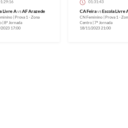
1:29:16
01:31:43
a Livre A
vs
AF Arazede
CA Feira
vs
Escola Livre 
minino | Prova 1 - Zona
CN Feminino | Prova 1 - Zo
 | 8ª Jornada
Centro | 7ª Jornada
/2023 17:00
18/11/2023 21:00