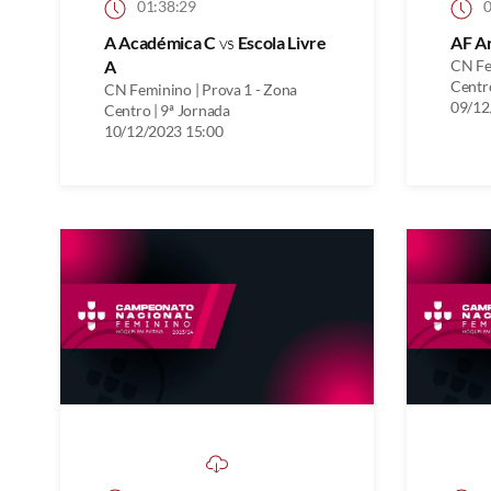
01:38:29
0
A Académica C
vs
Escola Livre
AF A
A
CN Fe
Centro
CN Feminino | Prova 1 - Zona
09/12
Centro | 9ª Jornada
10/12/2023 15:00