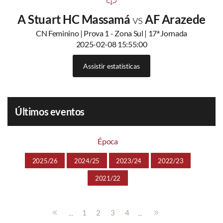
A Stuart HC Massamá
vs
AF Arazede
CN Feminino | Prova 1 - Zona Sul | 17ª Jornada
2025-02-08 15:55:00
Assistir estatísticas
Últimos eventos
Época
2025/26
2024/25
2023/24
2022/23
2021/22
...
...
1
2
3
4