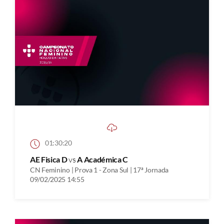
01:30:20
AE Fisica D
vs
A Académica C
CN Feminino | Prova 1 - Zona Sul | 17ª Jornada
09/02/2025 14:55