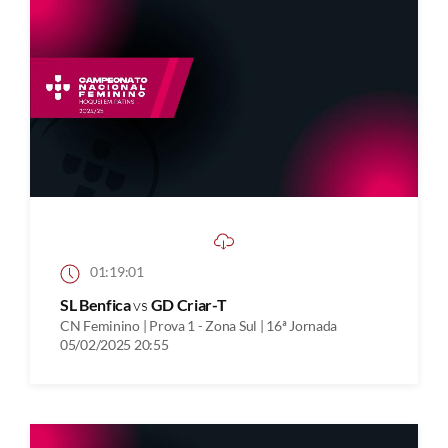
01:19:01
SL Benfica
vs
GD Criar-T
CN Feminino | Prova 1 - Zona Sul | 16ª Jornada
05/02/2025 20:55