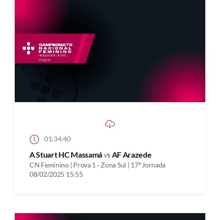
01:34:40
A Stuart HC Massamá
vs
AF Arazede
CN Feminino | Prova 1 - Zona Sul | 17ª Jornada
08/02/2025 15:55