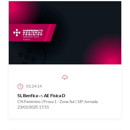
01:24:14
SL Benfica
vs
AE Fisica D
CN Feminino | Prova 1 - Zona Sul | 18ª Jornada
23/02/2025 17:55