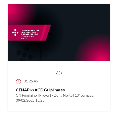
01:25:46
CENAP
vs
ACD Gulpilhares
CN Feminino | Prova 1 - Zona Norte | 13ª Jornada
09/02/2025 15:25