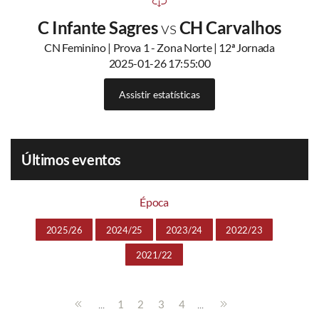
C Infante Sagres
vs
CH Carvalhos
CN Feminino | Prova 1 - Zona Norte | 12ª Jornada
2025-01-26 17:55:00
Assistir estatísticas
Últimos eventos
Época
2025/26
2024/25
2023/24
2022/23
2021/22
...
...
1
2
3
4