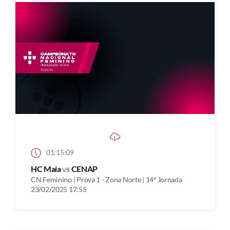
01:15:09
HC Maia
vs
CENAP
CN Feminino | Prova 1 - Zona Norte | 14ª Jornada
23/02/2025 17:55