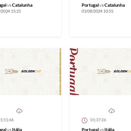
ugal
vs
Catalunha
Portugal
vs
Catalunha
/2024 15:25
01/08/2024 10:55
1:51:46
01:37:26
ugal
vs
Itália
Portugal
vs
Itália