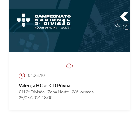
01:28:10
Valença HC
vs
CD Póvoa
CN 2ª Divisão | Zona Norte | 26ª Jornada
25/05/2024 18:00