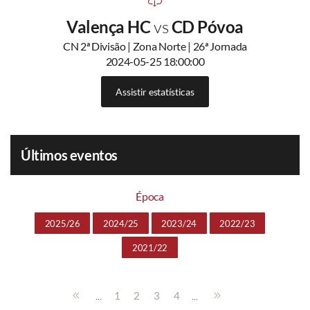
Valença HC
vs
CD Póvoa
CN 2ª Divisão | Zona Norte | 26ª Jornada
2024-05-25 18:00:00
Assistir estatísticas
Últimos eventos
Época
2025/26
2024/25
2023/24
2022/23
2021/22
...
...
1
2
3
4