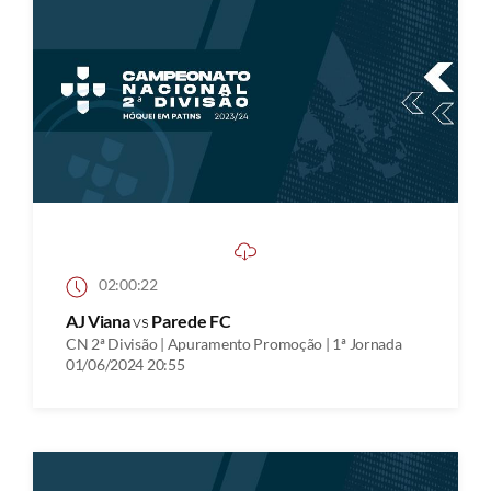
02:00:22
AJ Viana
vs
Parede FC
CN 2ª Divisão | Apuramento Promoção | 1ª Jornada
01/06/2024 20:55