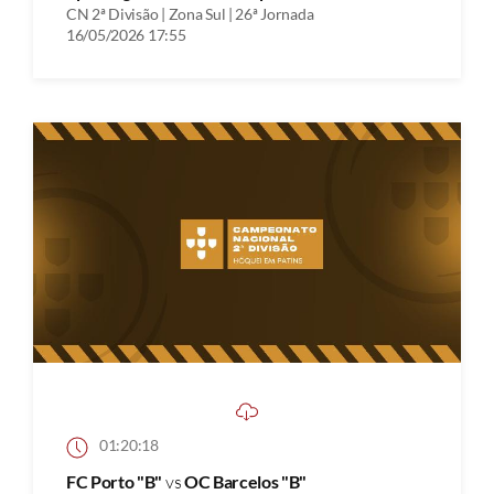
CN 2ª Divisão | Zona Sul | 26ª Jornada
16/05/2026 17:55
01:20:18
FC Porto "B"
vs
OC Barcelos "B"