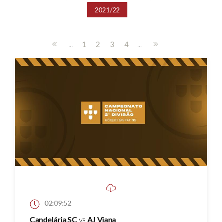
2021/22
...
...
1
2
3
4
02:09:52
Candelária SC
vs
AJ Viana