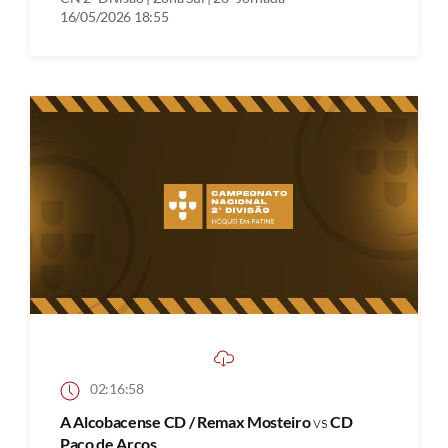
16/05/2026 18:55
02:16:58
A Alcobacense CD / Remax Mosteiro
vs
CD
Paço de Arcos