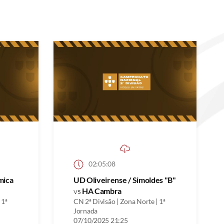
02:05:08
mica
UD Oliveirense / Simoldes "B"
vs
HA Cambra
 1ª
CN 2ª Divisão | Zona Norte | 1ª
Jornada
07/10/2025 21:25