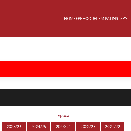
HOME
FPP
HÓQUEI EM PATINS
PAT
Época
2025/26
2024/25
2023/24
2022/23
2021/22