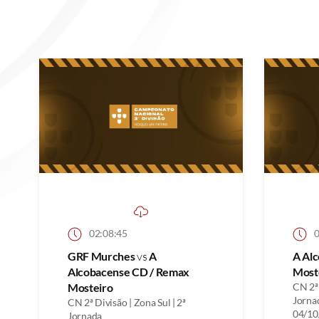
02:08:45
0
GRF Murches
vs
A
A Al
Alcobacense CD / Remax
Most
Mosteiro
CN 2ª 
Jorna
CN 2ª Divisão | Zona Sul | 2ª
04/10
Jornada