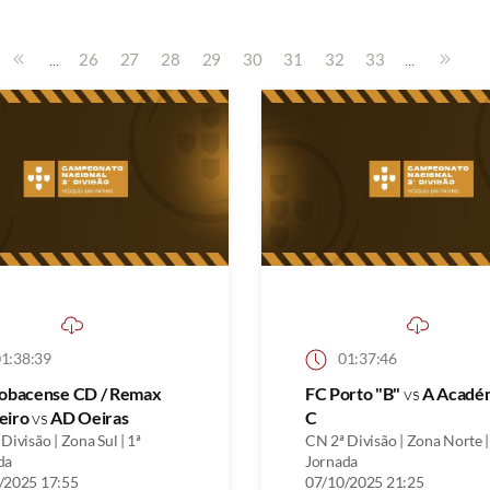
...
...
26
27
28
29
30
31
32
33
1:38:39
01:37:46
cobacense CD / Remax
FC Porto "B"
vs
A Acadé
eiro
vs
AD Oeiras
C
Divisão | Zona Sul | 1ª
CN 2ª Divisão | Zona Norte |
da
Jornada
/2025 17:55
07/10/2025 21:25