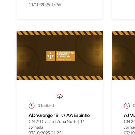
11/10/2025 15:55
01:58:50
0
AD Valongo "B"
vs
AA Espinho
AJ V
CN 2ª Divisão | Zona Norte | 1ª
CN 2ª 
Jornada
Jorna
07/10/2025 21:25
07/10