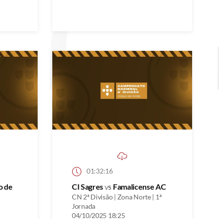
01:32:16
o de
CI Sagres
vs
Famalicense AC
CN 2ª Divisão | Zona Norte | 1ª
Jornada
04/10/2025 18:25