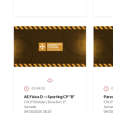
01:44:15
0
AE Fisica D
vs
Sporting CP "B"
Pare
CN 2ª Divisão | Zona Sul | 1ª
CN 2ª 
Jornada
Jorna
04/10/2025 18:25
04/10