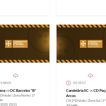
1:48:05
01:39:57
iana
vs
OC Barcelos "B"
Candelária SC
vs
CD Paç
Divisão | Zona Norte | 1ª
Arcos
da
CN 2ª Divisão | Zona Sul | 1ª
/2025 20:55
Jornada