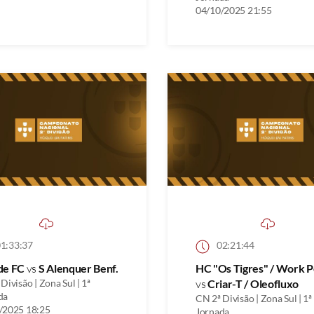
04/10/2025 21:55
1:33:37
02:21:44
de FC
vs
S Alenquer Benf.
HC "Os Tigres" / Work P
Divisão | Zona Sul | 1ª
vs
Criar-T / Oleofluxo
da
CN 2ª Divisão | Zona Sul | 1ª
/2025 18:25
Jornada