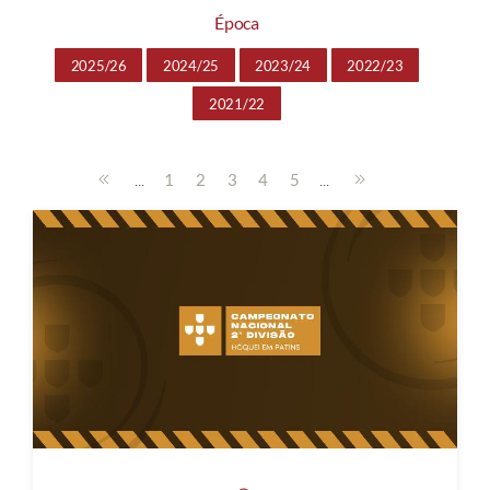
Época
2025/26
2024/25
2023/24
2022/23
2021/22
...
...
1
2
3
4
5