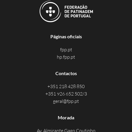
Páginas oficiais
fpp.pt
hp.fpp.pt
Contactos
+351 218 428 850
+351 926 652 502/3
geral@fpp.pt
Morada
Av. Almirante Gago Coutinho