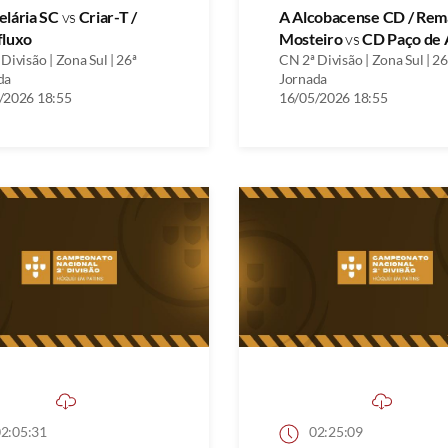
elária SC
vs
Criar-T /
A Alcobacense CD / Rem
fluxo
Mosteiro
vs
CD Paço de 
Divisão | Zona Sul | 26ª
CN 2ª Divisão | Zona Sul | 26
da
Jornada
/2026 18:55
16/05/2026 18:55
2:05:31
02:25:09