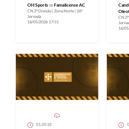
OH Sports
vs
Famalicense AC
Cand
CN 2ª Divisão | Zona Norte | 26ª
Oleo
Jornada
CN 2ª 
16/05/2026 17:55
Jorna
16/05
01:20:18
0