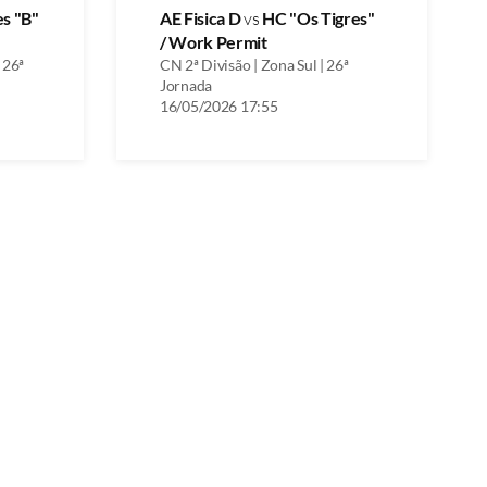
es "B"
AE Fisica D
vs
HC "Os Tigres"
/ Work Permit
 26ª
CN 2ª Divisão | Zona Sul | 26ª
Jornada
16/05/2026 17:55