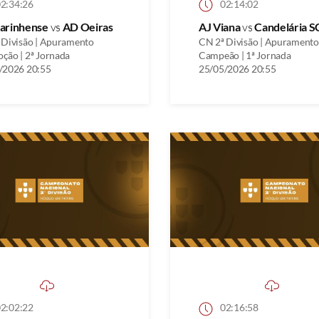
2:34:26
02:14:02
arinhense
vs
AD Oeiras
AJ Viana
vs
Candelária S
 Divisão | Apuramento
CN 2ª Divisão | Apuramento
ção | 2ª Jornada
Campeão | 1ª Jornada
/2026 20:55
25/05/2026 20:55
2:02:22
02:16:58