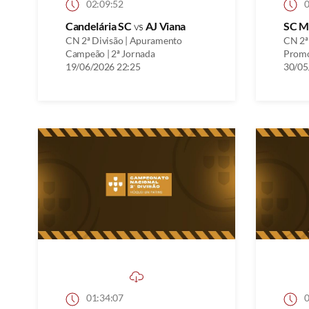
02:09:52
0
Candelária SC
vs
AJ Viana
SC M
CN 2ª Divisão | Apuramento
CN 2ª
Campeão | 2ª Jornada
Promo
19/06/2026 22:25
30/05
01:34:07
0