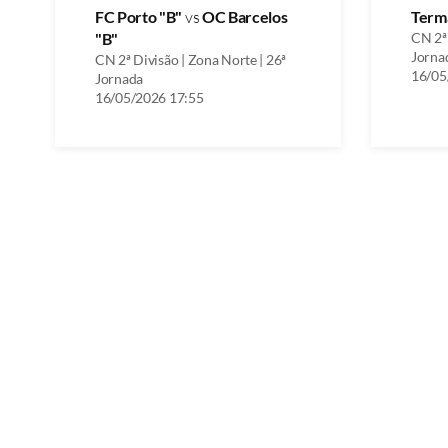
FC Porto "B"
vs
OC Barcelos
Term
"B"
CN 2ª 
Jorna
CN 2ª Divisão | Zona Norte | 26ª
16/05
Jornada
16/05/2026 17:55