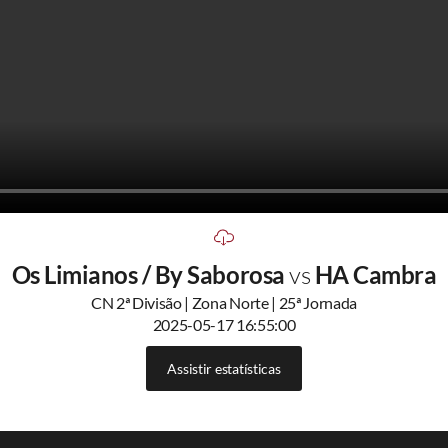
Os Limianos / By Saborosa
vs
HA Cambra
CN 2ª Divisão | Zona Norte | 25ª Jornada
2025-05-17 16:55:00
Assistir estatísticas