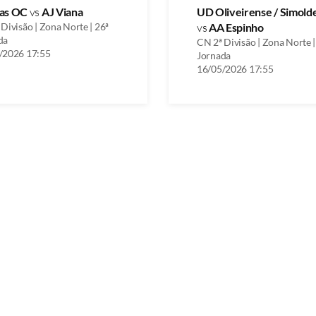
as OC
vs
AJ Viana
UD Oliveirense / Simold
Divisão | Zona Norte | 26ª
vs
AA Espinho
da
CN 2ª Divisão | Zona Norte |
/2026 17:55
Jornada
16/05/2026 17:55