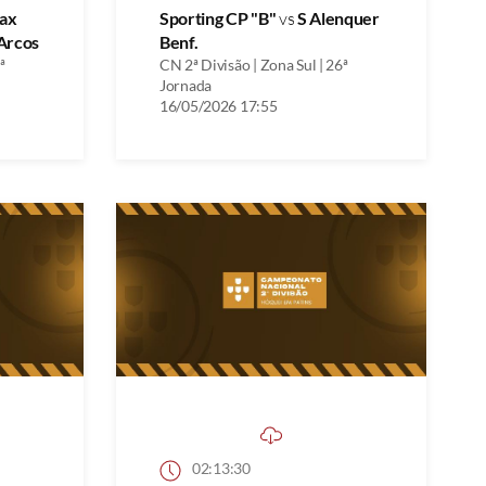
ax
Sporting CP "B"
vs
S Alenquer
Arcos
Benf.
ª
CN 2ª Divisão | Zona Sul | 26ª
Jornada
16/05/2026 17:55
02:13:30