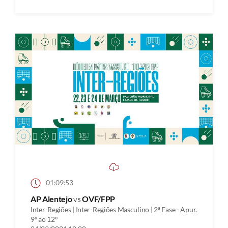
01:09:53
AP Alentejo
vs
OVF/FPP
Inter-Regiões | Inter-Regiões Masculino | 2ª Fase - Apur.
9º ao 12º