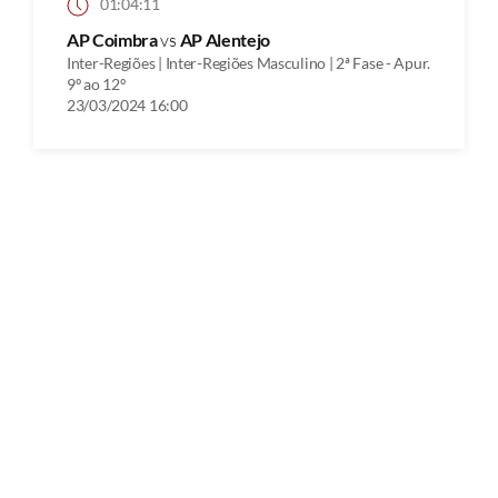
01:04:11
AP Coimbra
vs
AP Alentejo
Inter-Regiões | Inter-Regiões Masculino | 2ª Fase - Apur.
9º ao 12º
23/03/2024 16:00