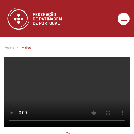
Skip to main content
Home
Video