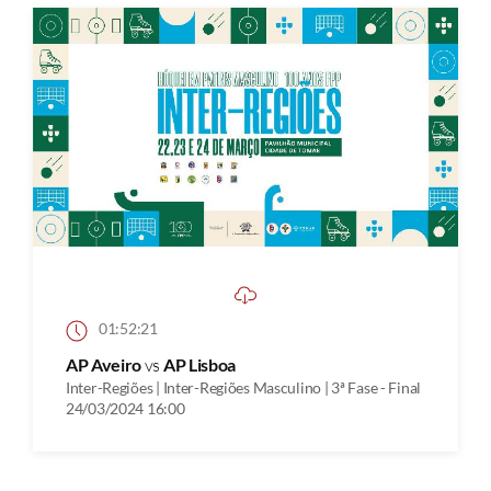
01:52:21
AP Aveiro
vs
AP Lisboa
Inter-Regiões | Inter-Regiões Masculino | 3ª Fase - Final
24/03/2024 16:00