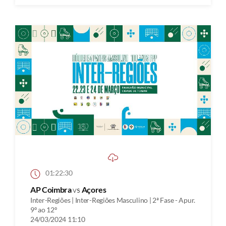
01:22:30
AP Coimbra
vs
Açores
Inter-Regiões | Inter-Regiões Masculino | 2ª Fase - Apur.
9º ao 12º
24/03/2024 11:10