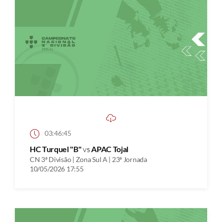
03:46:45
HC Turquel "B"
vs
APAC Tojal
CN 3ª Divisão | Zona Sul A | 23ª Jornada
10/05/2026 17:55