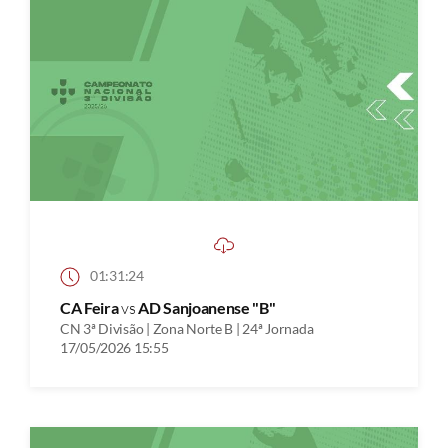
01:31:24
CA Feira
vs
AD Sanjoanense "B"
CN 3ª Divisão | Zona Norte B | 24ª Jornada
17/05/2026 15:55