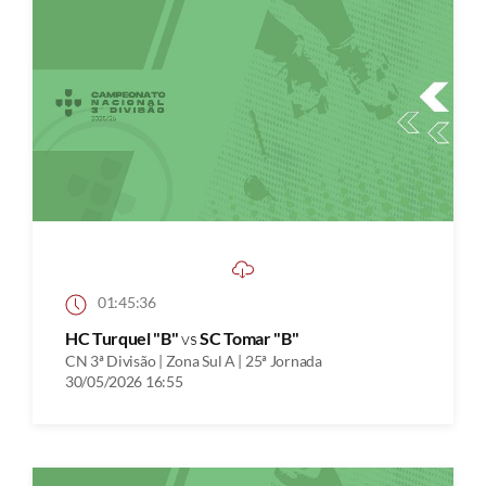
01:45:36
HC Turquel "B"
vs
SC Tomar "B"
CN 3ª Divisão | Zona Sul A | 25ª Jornada
30/05/2026 16:55