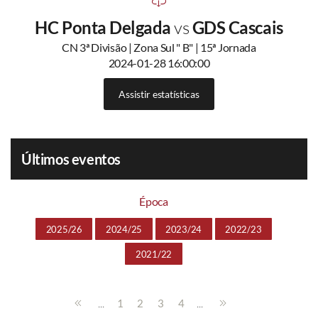
HC Ponta Delgada
vs
GDS Cascais
CN 3ª Divisão | Zona Sul " B" | 15ª Jornada
2024-01-28 16:00:00
Assistir estatísticas
Últimos eventos
Época
2025/26
2024/25
2023/24
2022/23
2021/22
...
...
1
2
3
4