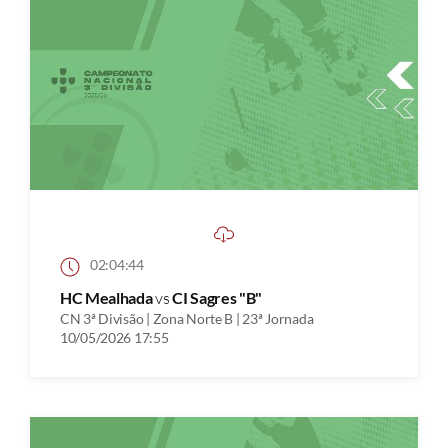
02:04:44
HC Mealhada
vs
CI Sagres "B"
CN 3ª Divisão | Zona Norte B | 23ª Jornada
10/05/2026 17:55