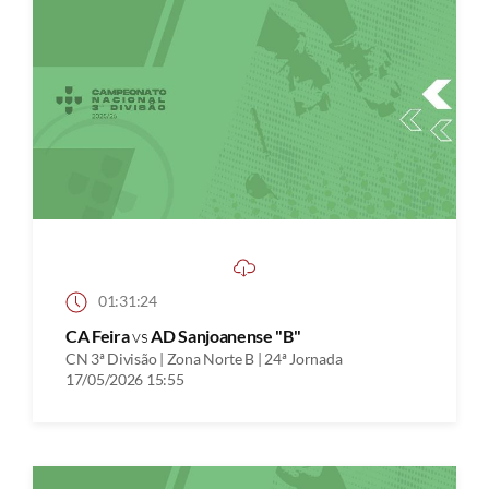
01:31:24
CA Feira
vs
AD Sanjoanense "B"
CN 3ª Divisão | Zona Norte B | 24ª Jornada
17/05/2026 15:55