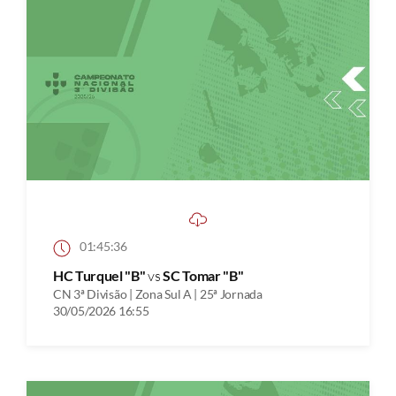
01:45:36
HC Turquel "B"
vs
SC Tomar "B"
CN 3ª Divisão | Zona Sul A | 25ª Jornada
30/05/2026 16:55