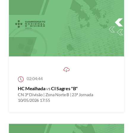
02:04:44
HC Mealhada
vs
CI Sagres "B"
CN 3ª Divisão | Zona Norte B | 23ª Jornada
10/05/2026 17:55