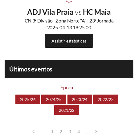
ADJ Vila Praia
vs
HC Maia
CN 3ª Divisão | Zona Norte "A" | 23ª Jornada
2025-04-13 18:25:00
Assistir estatísticas
Últimos eventos
Época
2025/26
2024/25
2023/24
2022/23
2021/22
...
...
1
2
3
4