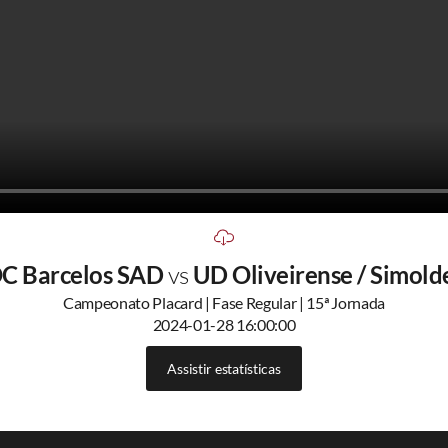
C Barcelos SAD
vs
UD Oliveirense / Simold
Campeonato Placard | Fase Regular | 15ª Jornada
2024-01-28 16:00:00
Assistir estatísticas