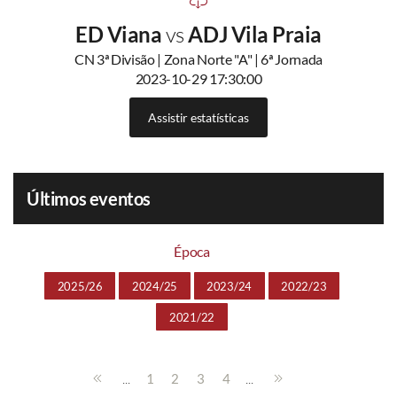
ED Viana
vs
ADJ Vila Praia
CN 3ª Divisão | Zona Norte "A" | 6ª Jornada
2023-10-29 17:30:00
Assistir estatísticas
Últimos eventos
Época
2025/26
2024/25
2023/24
2022/23
2021/22
...
...
1
2
3
4