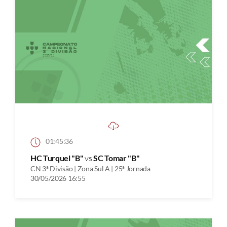
01:45:36
HC Turquel "B"
vs
SC Tomar "B"
CN 3ª Divisão | Zona Sul A | 25ª Jornada
30/05/2026 16:55