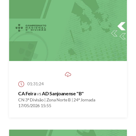
01:31:24
CA Feira
vs
AD Sanjoanense "B"
CN 3ª Divisão | Zona Norte B | 24ª Jornada
17/05/2026 15:55