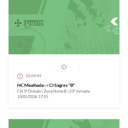
02:04:44
HC Mealhada
vs
CI Sagres "B"
CN 3ª Divisão | Zona Norte B | 23ª Jornada
10/05/2026 17:55