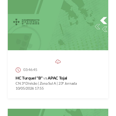
03:46:45
HC Turquel "B"
vs
APAC Tojal
CN 3ª Divisão | Zona Sul A | 23ª Jornada
10/05/2026 17:55