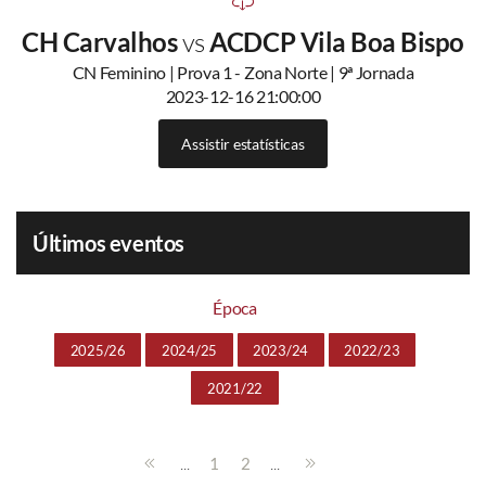
CH Carvalhos
vs
ACDCP Vila Boa Bispo
CN Feminino | Prova 1 - Zona Norte | 9ª Jornada
2023-12-16 21:00:00
Assistir estatísticas
Últimos eventos
Época
2025/26
2024/25
2023/24
2022/23
2021/22
...
...
1
2