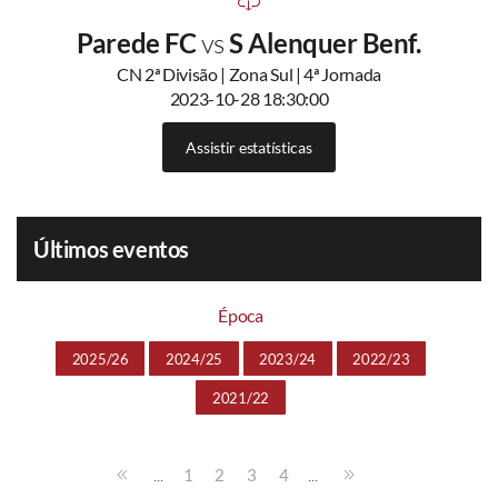
Parede FC
vs
S Alenquer Benf.
CN 2ª Divisão | Zona Sul | 4ª Jornada
2023-10-28 18:30:00
Assistir estatísticas
Últimos eventos
Época
2025/26
2024/25
2023/24
2022/23
2021/22
...
...
1
2
3
4