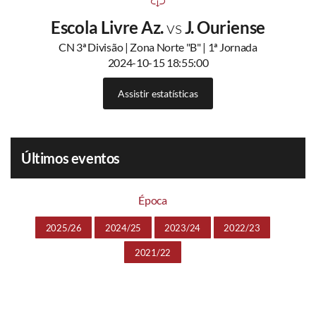
Escola Livre Az.
vs
J. Ouriense
CN 3ª Divisão | Zona Norte "B" | 1ª Jornada
2024-10-15 18:55:00
Assistir estatísticas
Últimos eventos
Época
2025/26
2024/25
2023/24
2022/23
2021/22