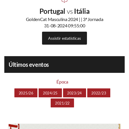
Portugal
vs
Itália
GoldenCat Masculina 2024 | | 3ª Jornada
31-08-2024 09:55:00
Assistir estatísticas
Últimos eventos
Época
2025/26
2024/25
2023/24
2022/23
2021/22