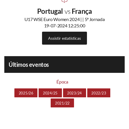
Portugal
vs
França
U17 WSE Euro Women 2024 | | 5ª Jornada
19-07-2024 12:25:00
Assistir estatísticas
Últimos eventos
Época
2025/26
2024/25
2023/24
2022/23
2021/22