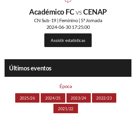
Académico FC
vs
CENAP
CN Sub-19 | Feminino | 5ª Jornada
2024-06-30 17:25:00
Assistir estatísticas
Últimos eventos
Época
2025/26
2024/25
2023/24
2022/23
2021/22