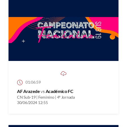
01:06:59
AF Arazede
vs
Académico FC
CN Sub-19 | Feminino | 4ª Jornada
30/06/2024 12:55