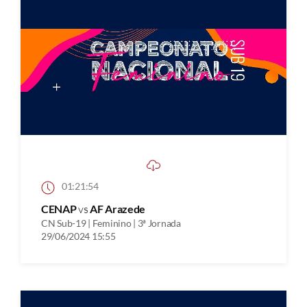
01:21:54
CENAP
vs
AF Arazede
CN Sub-19 | Feminino | 3ª Jornada
29/06/2024 15:55