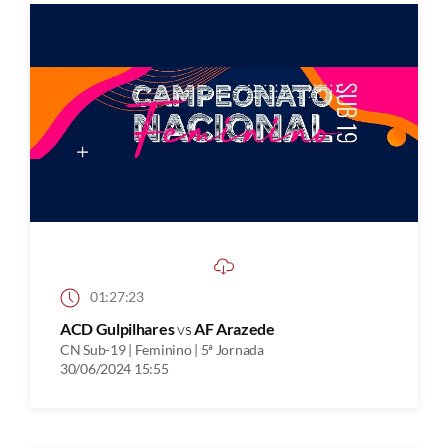
01:27:23
ACD Gulpilhares
vs
AF Arazede
CN Sub-19 | Feminino | 5ª Jornada
30/06/2024 15:55