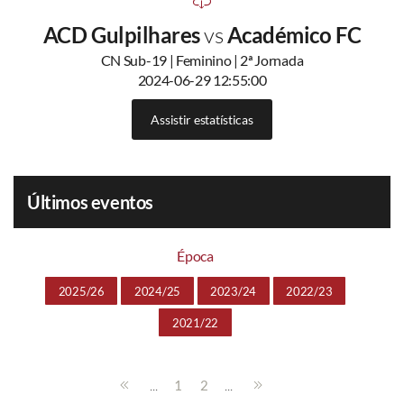
ACD Gulpilhares
vs
Académico FC
CN Sub-19 | Feminino | 2ª Jornada
2024-06-29 12:55:00
Assistir estatísticas
Últimos eventos
Época
2025/26
2024/25
2023/24
2022/23
2021/22
...
...
1
2