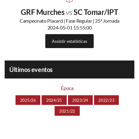
GRF Murches
vs
SC Tomar/IPT
Campeonato Placard | Fase Regular | 25ª Jornada
2024-05-01 15:55:00
Assistir estatísticas
Últimos eventos
Época
2025/26
2024/25
2023/24
2022/23
2021/22