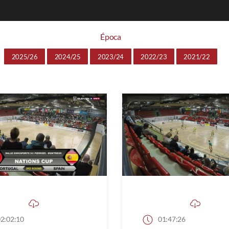
Época
2025/26
2024/25
2023/24
2022/23
2021/22
2:02:10
01:47:26