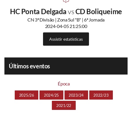
HC Ponta Delgada
vs
CD Boliqueime
CN 3ª Divisão | Zona Sul "B" | 6ª Jornada
2024-04-05 21:25:00
Assistir estatísticas
Últimos eventos
Época
2025/26
2024/25
2023/24
2022/23
2021/22