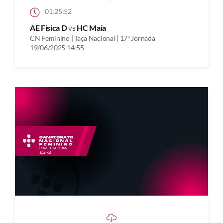
01:25:52
AE Fisica D
vs
HC Maia
CN Feminino | Taça Nacional | 17ª Jornada
19/06/2025 14:55