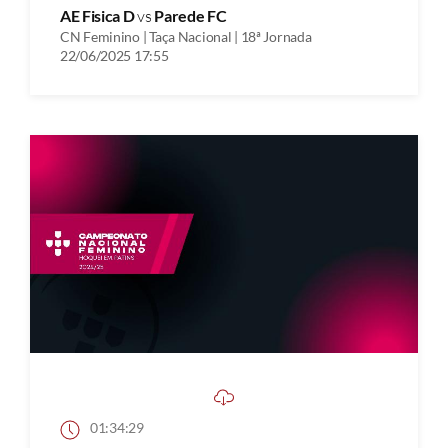
AE Fisica D
vs
Parede FC
CN Feminino | Taça Nacional | 18ª Jornada
22/06/2025 17:55
01:34:29