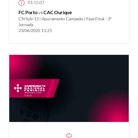
01:15:07
FC Porto
vs
CAC Ourique
CN Sub-15 | Apuramento Campeão | Fase Final - 3ª
Jornada
23/06/2025 11:25