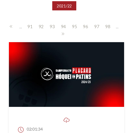
2021/22
...
...
91
92
93
94
95
96
97
98
02:01:34