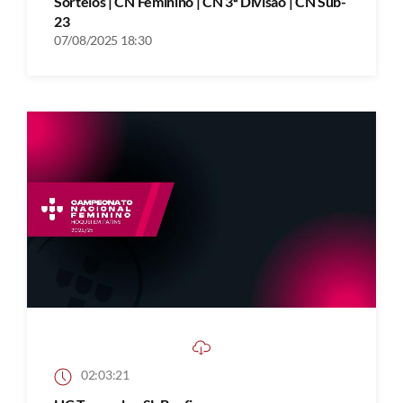
Sorteios | CN Feminino | CN 3ª Divisão | CN Sub-
23
07/08/2025 18:30
02:03:21