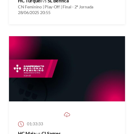
HC Turquel
vs
SL Benfica
CN Feminino | Play-Off | Final - 2ª Jornada
28/06/2025 20:55
01:33:33
HC Maia
vs
CI Sagres