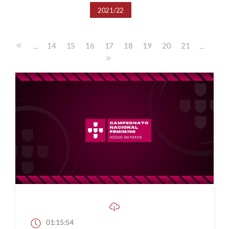
2021/22
...
...
14
15
16
17
18
19
20
21
01:15:54