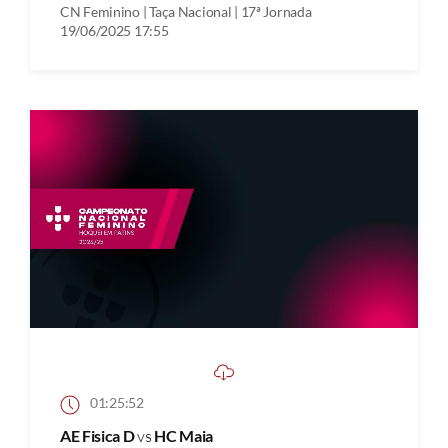
CN Feminino | Taça Nacional | 17ª Jornada
19/06/2025 17:55
01:25:52
AE Fisica D
vs
HC Maia