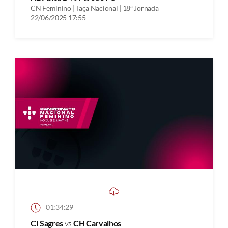
CN Feminino | Taça Nacional | 18ª Jornada
22/06/2025 17:55
01:34:29
CI Sagres
vs
CH Carvalhos