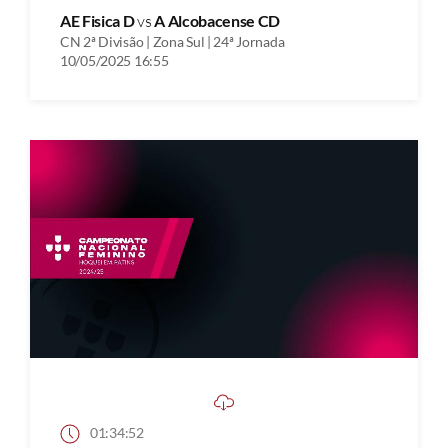
AE Fisica D
vs
A Alcobacense CD
CN 2ª Divisão | Zona Sul | 24ª Jornada
10/05/2025 16:55
01:34:52