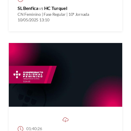
SL Benfica
vs
HC Turquel
CN Feminino | Fase Regular | 10ª Jornada
10/05/2025 13:10
01:40:26