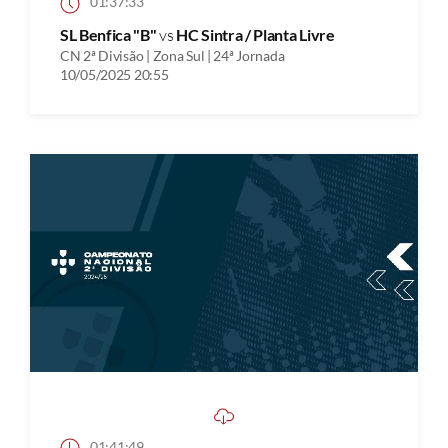
01:37:33
SL Benfica "B"
vs
HC Sintra / Planta Livre
CN 2ª Divisão | Zona Sul | 24ª Jornada
10/05/2025 20:55
01:41:49