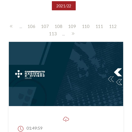
2021/22
...
106
107
108
109
110
111
112
...
113
01:49:59