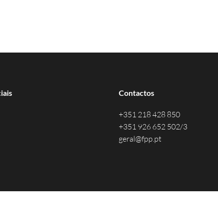
iais
Contactos
+351 218 428 850
+351 926 652 502/3
geral@fpp.pt