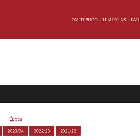
HOME
FPP
HÓQUEI EM PATINS
PAT
2
Época
2023/24
2022/23
2021/22