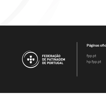
Páginas ofic
fpp.pt
hp.fpp.pt