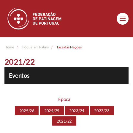
Skip to main content
Home
Hóquei em Patins
Taça das Nações
2021/22
Eventos
Época
2025/26
2024/25
2023/24
2022/23
2021/22