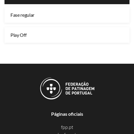
Fase regular
Play Off
Páginas oficiais
fpp.pt