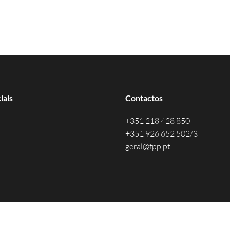
iais
Contactos
+351 218 428 850
+351 926 652 502/3
geral@fpp.pt