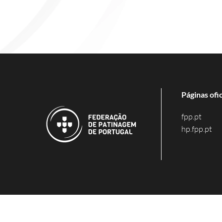
Páginas ofic
fpp.pt
hp.fpp.pt