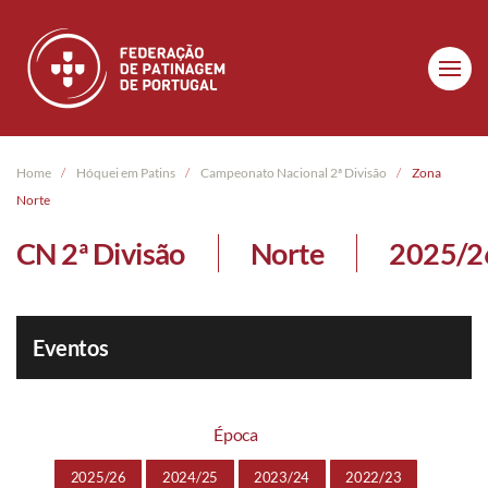
Skip to main content
Home
Hóquei em Patins
Campeonato Nacional 2ª Divisão
Zona
Norte
CN 2ª Divisão
Norte
2025/2
Eventos
Época
2025/26
2024/25
2023/24
2022/23