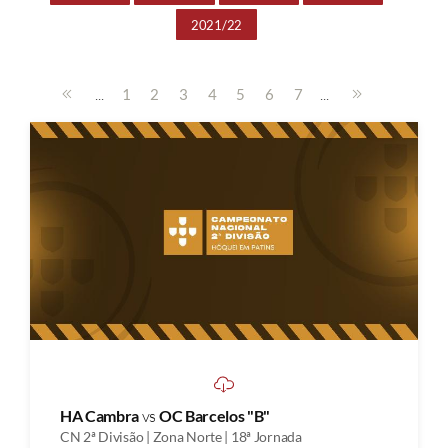
2021/22
...
...
1
2
3
4
5
6
7
HA Cambra
vs
OC Barcelos "B"
CN 2ª Divisão | Zona Norte | 18ª Jornada