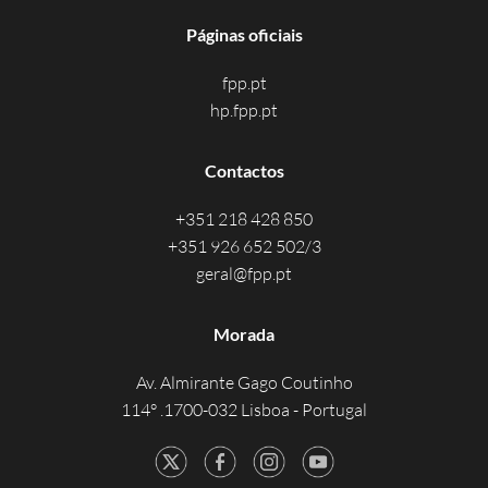
Páginas oficiais
fpp.pt
hp.fpp.pt
Contactos
+351 218 428 850
+351 926 652 502/3
geral@fpp.pt
Morada
Av. Almirante Gago Coutinho
114° .1700-032 Lisboa - Portugal