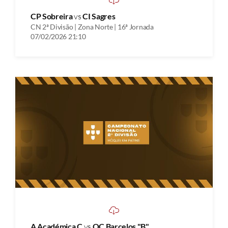
CP Sobreira
vs
CI Sagres
CN 2ª Divisão | Zona Norte | 16ª Jornada
07/02/2026 21:10
A Académica C
vs
OC Barcelos "B"