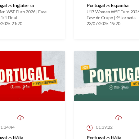
ugal
vs
Inglaterra
Portugal
vs
Espanha
en WSE Euro 2026 | Fase
U17 Women WSE Euro 2026
| 1/4 Final
Fase de Grupo | 4ª Jornada
/2025 21:20
23/07/2025 19:20
1:34:44
01:39:22
ugal
vs
Itália
Portugal
vs
Itália