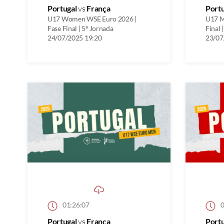
Portugal
vs
França
Port
U17 Women WSE Euro 2026 |
U17 M
Fase Final | 5ª Jornada
Final 
24/07/2025 19:20
23/07
01:26:07
0
Portugal
vs
França
Port