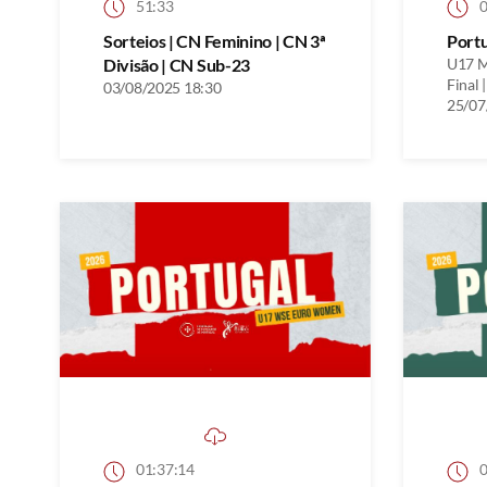
51:33
0
Sorteios | CN Feminino | CN 3ª
Port
Divisão | CN Sub-23
U17 M
Final |
03/08/2025 18:30
25/07
01:37:14
0