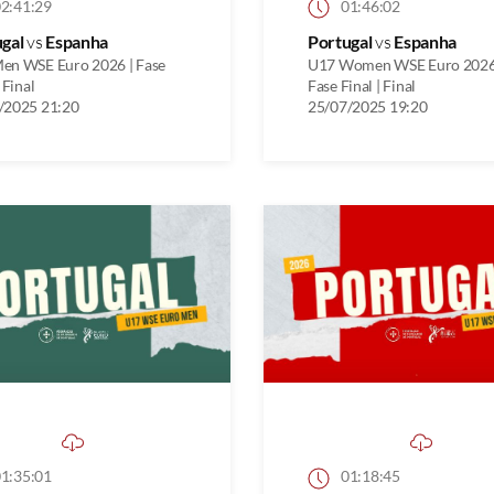
2:41:29
01:46:02
ugal
vs
Espanha
Portugal
vs
Espanha
en WSE Euro 2026 | Fase
U17 Women WSE Euro 2026
 Final
Fase Final | Final
/2025 21:20
25/07/2025 19:20
1:35:01
01:18:45