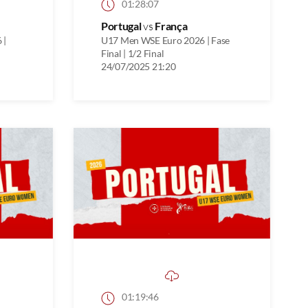
01:28:07
Portugal
vs
França
 |
U17 Men WSE Euro 2026 | Fase
Final | 1/2 Final
24/07/2025 21:20
01:19:46